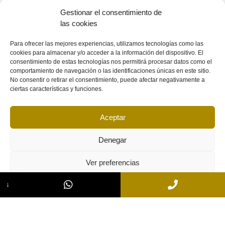
Gestionar el consentimiento de
Movilidad geográfica trabajo
las cookies
Para ofrecer las mejores experiencias, utilizamos tecnologías como las
De igual manera, la movilidad funcional debe cumplir unos
cookies para almacenar y/o acceder a la información del dispositivo. El
requisitos legales y formales.
consentimiento de estas tecnologías nos permitirá procesar datos como el
comportamiento de navegación o las identificaciones únicas en este sitio.
No consentir o retirar el consentimiento, puede afectar negativamente a
El proceso se iniciará por demanda de la persona o
ciertas características y funciones.
personas trabajadoras que resulten afectadas por la
decisión empresarial, que deberá presentarse en el plazo de
los veinte días hábiles siguientes a la notificación de la
Aceptar
decisión empresarial. Se trata de un procedimiento urgente
que se le dará tramitación preferente, lo que conlleva que el
Denegar
acto de la vista habrá de señalarse dentro de los cinco días
siguientes al de la admisión de la demanda. La sentencia,
Ver preferencias
será inmediatamente ejecutiva, deberá ser dictada en el
plazo de cinco días.
↓
Cookies
Declaración de privacidad
Impressum